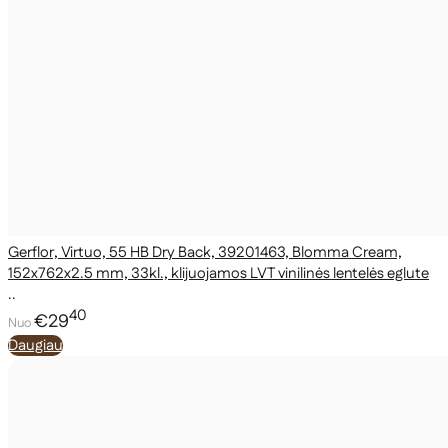
Gerflor, Virtuo, 55 HB Dry Back, 39201463, Blomma Cream,
152x762x2.5 mm, 33kl., klijuojamos LVT vinilinės lentelės eglute
..
40
€29
Nuo
Daugiau