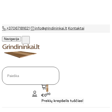
+37067181621
info@grindininkai.lt
Kontaktai
Navigacija
0
00
€0
Prekių krepšelis tuščias!