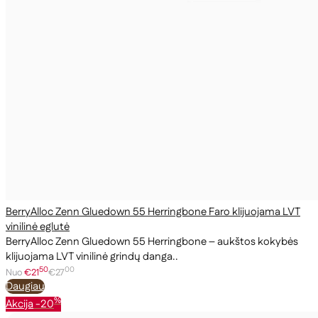
BerryAlloc Zenn Gluedown 55 Herringbone Faro klijuojama LVT
vinilinė eglutė
BerryAlloc Zenn Gluedown 55 Herringbone – aukštos kokybės
klijuojama LVT vinilinė grindų danga..
50
00
Nuo
€21
€27
Daugiau
%
Akcija
-20