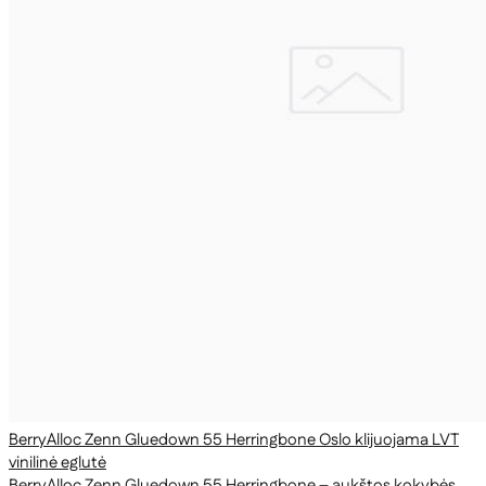
BerryAlloc Zenn Gluedown 55 Herringbone Oslo klijuojama LVT
vinilinė eglutė
BerryAlloc Zenn Gluedown 55 Herringbone – aukštos kokybės