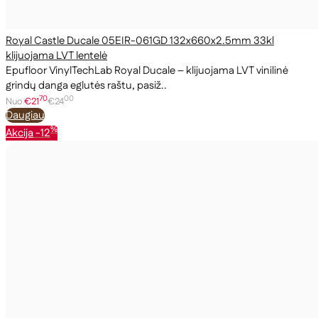
Royal Castle Ducale 05EIR-061GD 132x660x2.5mm 33kl
klijuojama LVT lentelė
Epufloor VinylTechLab Royal Ducale – klijuojama LVT vinilinė
grindų danga eglutės raštu, pasiž..
70
00
Nuo
€21
€24
Daugiau
%
Akcija
-12