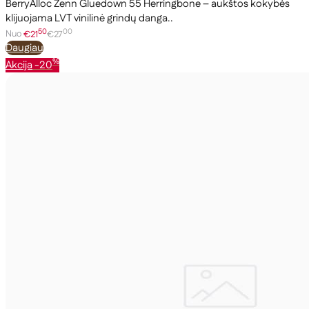
BerryAlloc Zenn Gluedown 55 Herringbone – aukštos kokybės
klijuojama LVT vinilinė grindų danga..
50
00
Nuo
€21
€27
Daugiau
%
Akcija
-20