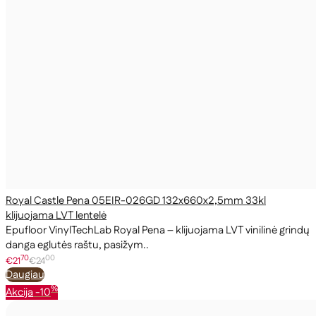
Royal Castle Pena 05EIR-026GD 132x660x2,5mm 33kl
klijuojama LVT lentelė
Epufloor VinylTechLab Royal Pena – klijuojama LVT vinilinė grindų
danga eglutės raštu, pasižym..
70
00
€21
€24
Daugiau
%
Akcija
-10