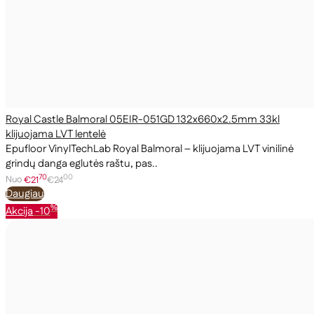
Royal Castle Balmoral 05EIR-051GD 132x660x2.5mm 33kl
klijuojama LVT lentelė
Epufloor VinylTechLab Royal Balmoral – klijuojama LVT vinilinė
grindų danga eglutės raštu, pas..
70
00
Nuo
€21
€24
Daugiau
%
Akcija
-10