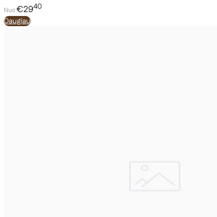
40
€29
Nuo
Daugiau