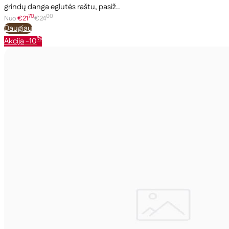
grindų danga eglutės raštu, pasiž..
70
00
Nuo
€21
€24
Daugiau
%
Akcija
-10