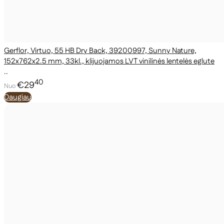
Gerflor, Virtuo, 55 HB Dry Back, 39200997, Sunny Nature,
152x762x2.5 mm, 33kl., klijuojamos LVT vinilinės lentelės eglute
..
40
€29
Nuo
Daugiau