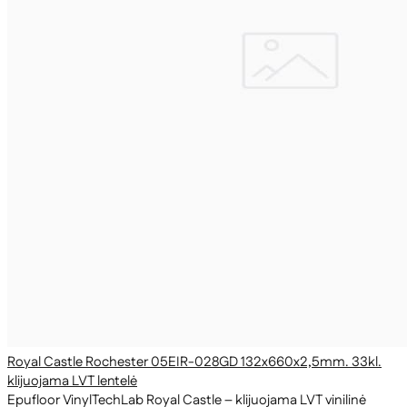
Royal Castle Rochester 05EIR-028GD 132x660x2,5mm. 33kl.
klijuojama LVT lentelė
Epufloor VinylTechLab Royal Castle – klijuojama LVT vinilinė