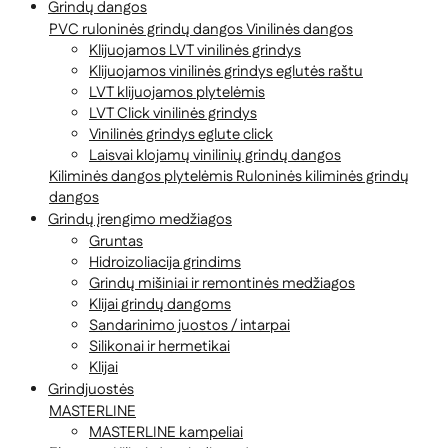
Grindų dangos
PVC ruloninės grindų dangos
Vinilinės dangos
Klijuojamos LVT vinilinės grindys
Klijuojamos vinilinės grindys eglutės raštu
LVT klijuojamos plytelėmis
LVT Click vinilinės grindys
Vinilinės grindys eglute click
Laisvai klojamų vinilinių grindų dangos
Kiliminės dangos plytelėmis
Ruloninės kiliminės grindų
dangos
Grindų įrengimo medžiagos
Gruntas
Hidroizoliacija grindims
Grindų mišiniai ir remontinės medžiagos
Klijai grindų dangoms
Sandarinimo juostos / intarpai
Silikonai ir hermetikai
Klijai
Grindjuostės
MASTERLINE
MASTERLINE kampeliai