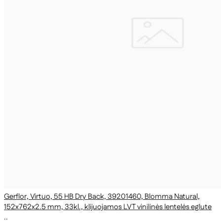
Gerflor, Virtuo, 55 HB Dry Back, 39201460, Blomma Natural,
152x762x2.5 mm, 33kl., klijuojamos LVT vinilinės lentelės eglute
..