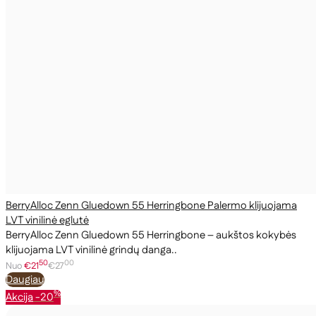
BerryAlloc Zenn Gluedown 55 Herringbone Palermo klijuojama
LVT vinilinė eglutė
BerryAlloc Zenn Gluedown 55 Herringbone – aukštos kokybės
klijuojama LVT vinilinė grindų danga..
50
00
Nuo
€21
€27
Daugiau
%
Akcija
-20