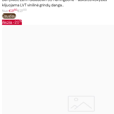
klijuojama LVT vinilinė grindų danga..
50
00
Nuo
€21
€27
Daugiau
%
Akcija
-20