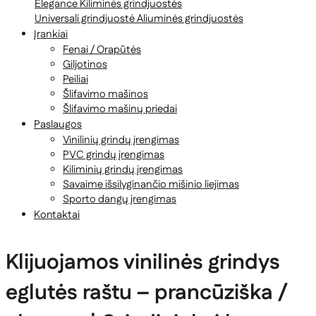
Elegance
Kiliminės grindjuostės
Universali grindjuostė
Aliuminės grindjuostės
Įrankiai
Fenai / Orapūtės
Giljotinos
Peiliai
Šlifavimo mašinos
Šlifavimo mašinų priedai
Paslaugos
Vinilinių grindų įrengimas
PVC grindų įrengimas
Kiliminių grindų įrengimas
Savaime išsilyginančio mišinio liejimas
Sporto dangų įrengimas
Kontaktai
Klijuojamos vinilinės grindys
eglutės raštu – prancūziška /