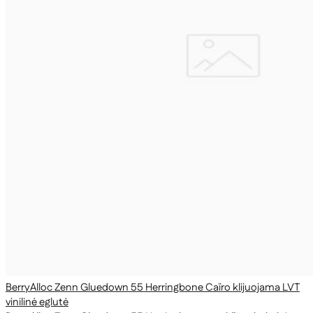
BerryAlloc Zenn Gluedown 55 Herringbone Caïro klijuojama LVT
vinilinė eglutė