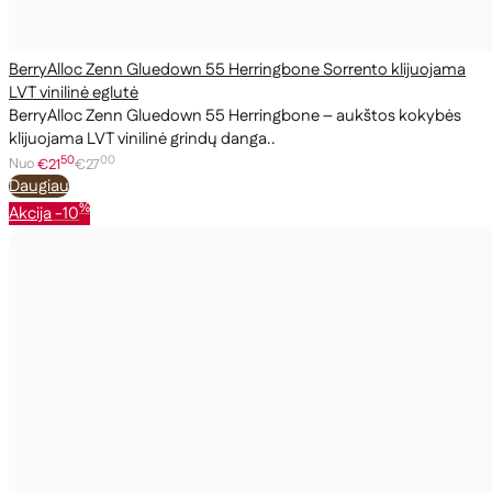
BerryAlloc Zenn Gluedown 55 Herringbone Sorrento klijuojama
LVT vinilinė eglutė
BerryAlloc Zenn Gluedown 55 Herringbone – aukštos kokybės
klijuojama LVT vinilinė grindų danga..
50
00
Nuo
€21
€27
Daugiau
%
Akcija
-10