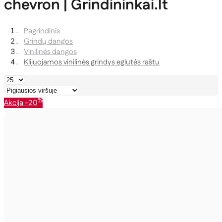
chevron | Grindininkai.lt
Pagrindinis
Grindų dangos
Vinilinės dangos
Klijuojamos vinilinės grindys eglutės raštu
%
Akcija
-20