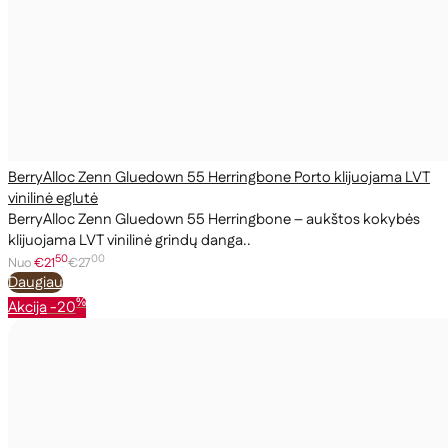
BerryAlloc Zenn Gluedown 55 Herringbone Porto klijuojama LVT
vinilinė eglutė
BerryAlloc Zenn Gluedown 55 Herringbone – aukštos kokybės
klijuojama LVT vinilinė grindų danga..
50
00
Nuo
€21
€27
Daugiau
%
Akcija
-20