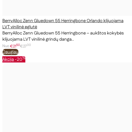
BerryAlloc Zenn Gluedown 55 Herringbone Orlando klijuojama
LVT vinilinė eglutė
BerryAlloc Zenn Gluedown 55 Herringbone – aukštos kokybės
klijuojama LVT vinilinė grindų danga..
50
00
Nuo
€21
€27
Daugiau
%
Akcija
-20