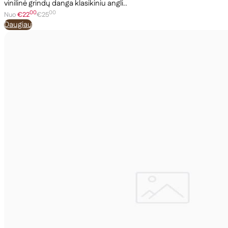
vinilinė grindų danga klasikiniu angli..
00
00
Nuo
€22
€25
Daugiau