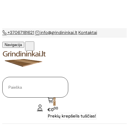
+37067181621
info@grindininkai.lt
Kontaktai
Navigacija
0
00
€0
Prekių krepšelis tuščias!