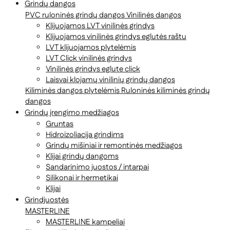
Grindų dangos
PVC ruloninės grindų dangos
Vinilinės dangos
Klijuojamos LVT vinilinės grindys
Klijuojamos vinilinės grindys eglutės raštu
LVT klijuojamos plytelėmis
LVT Click vinilinės grindys
Vinilinės grindys eglute click
Laisvai klojamų vinilinių grindų dangos
Kiliminės dangos plytelėmis
Ruloninės kiliminės grindų
dangos
Grindų įrengimo medžiagos
Gruntas
Hidroizoliacija grindims
Grindų mišiniai ir remontinės medžiagos
Klijai grindų dangoms
Sandarinimo juostos / intarpai
Silikonai ir hermetikai
Klijai
Grindjuostės
MASTERLINE
MASTERLINE kampeliai