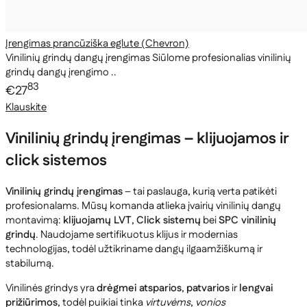
Įrengimas prancūziška eglute (Chevron)
Vinilinių grindų dangų įrengimas Siūlome profesionalias vinilinių
grindų dangų įrengimo ..
83
€27
Klauskite
Vinilinių grindų įrengimas – klijuojamos ir
click sistemos
Vinilinių grindų įrengimas
– tai paslauga, kurią verta patikėti
profesionalams. Mūsų komanda atlieka įvairių vinilinių dangų
montavimą:
klijuojamų LVT
,
Click sistemų
bei
SPC vinilinių
grindų
. Naudojame sertifikuotus klijus ir modernias
technologijas, todėl užtikriname dangų ilgaamžiškumą ir
stabilumą.
Vinilinės grindys yra
drėgmei atsparios
,
patvarios
ir
lengvai
prižiūrimos
, todėl puikiai tinka
virtuvėms
,
vonios