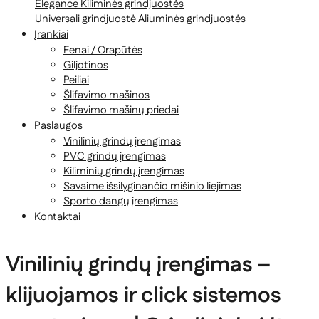
Elegance
Kiliminės grindjuostės
Universali grindjuostė
Aliuminės grindjuostės
Įrankiai
Fenai / Orapūtės
Giljotinos
Peiliai
Šlifavimo mašinos
Šlifavimo mašinų priedai
Paslaugos
Vinilinių grindų įrengimas
PVC grindų įrengimas
Kiliminių grindų įrengimas
Savaime išsilyginančio mišinio liejimas
Sporto dangų įrengimas
Kontaktai
Vinilinių grindų įrengimas –
klijuojamos ir click sistemos