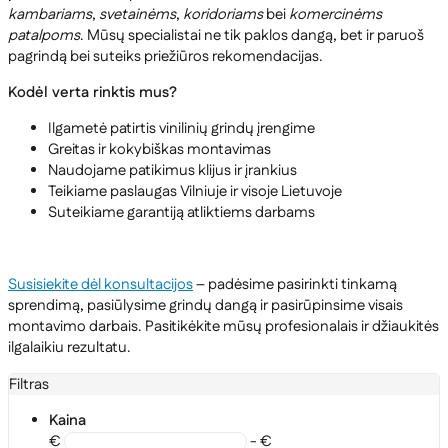
kambariams
,
svetainėms
,
koridoriams
bei
komercinėms
patalpoms
. Mūsų specialistai ne tik paklos dangą, bet ir paruoš
pagrindą bei suteiks priežiūros rekomendacijas.
Kodėl verta rinktis mus?
Ilgametė patirtis vinilinių grindų įrengime
Greitas ir kokybiškas montavimas
Naudojame patikimus klijus ir įrankius
Teikiame paslaugas Vilniuje ir visoje Lietuvoje
Suteikiame garantiją atliktiems darbams
Susisiekite dėl konsultacijos
– padėsime pasirinkti tinkamą
sprendimą, pasiūlysime grindų dangą ir pasirūpinsime visais
montavimo darbais. Pasitikėkite mūsų profesionalais ir džiaukitės
ilgalaikiu rezultatu.
Filtras
Kaina
€
- €