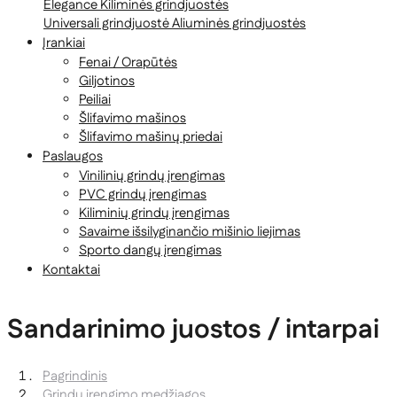
Elegance
Kiliminės grindjuostės
Universali grindjuostė
Aliuminės grindjuostės
Įrankiai
Fenai / Orapūtės
Giljotinos
Peiliai
Šlifavimo mašinos
Šlifavimo mašinų priedai
Paslaugos
Vinilinių grindų įrengimas
PVC grindų įrengimas
Kiliminių grindų įrengimas
Savaime išsilyginančio mišinio liejimas
Sporto dangų įrengimas
Kontaktai
Sandarinimo juostos / intarpai
Pagrindinis
Grindų įrengimo medžiagos