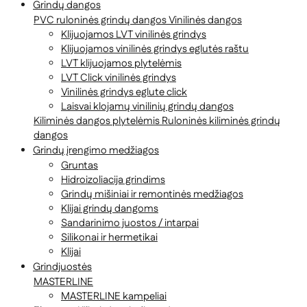
Grindų dangos
PVC ruloninės grindų dangos
Vinilinės dangos
Klijuojamos LVT vinilinės grindys
Klijuojamos vinilinės grindys eglutės raštu
LVT klijuojamos plytelėmis
LVT Click vinilinės grindys
Vinilinės grindys eglute click
Laisvai klojamų vinilinių grindų dangos
Kiliminės dangos plytelėmis
Ruloninės kiliminės grindų
dangos
Grindų įrengimo medžiagos
Gruntas
Hidroizoliacija grindims
Grindų mišiniai ir remontinės medžiagos
Klijai grindų dangoms
Sandarinimo juostos / intarpai
Silikonai ir hermetikai
Klijai
Grindjuostės
MASTERLINE
MASTERLINE kampeliai