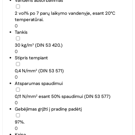
Vandens absorbavimas
2 vol% po 7 parų laikymo vandenyje, esant 20°C
temperatūrai.
0
Tankis
30 kg/m³ (DIN 53 420.)
0
Stipris tempiant
0,4 N/mm² (DIN 53 571)
0
Atsparumas spaudimui
0,11 N/mm² esant 50% spaudimui (DIN 53 577)
0
Gebėjimas grįžti į pradinę padėtį
97%.
0
Kaina