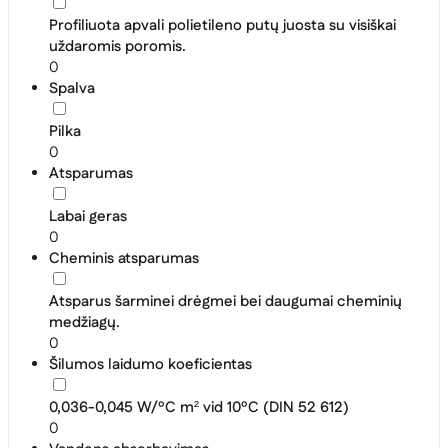
Profiliuota apvali polietileno putų juosta su visiškai
uždaromis poromis.
0
Spalva
Pilka
0
Atsparumas
Labai geras
0
Cheminis atsparumas
Atsparus šarminei drėgmei bei daugumai cheminių
medžiagų.
0
Šilumos laidumo koeficientas
0,036-0,045 W/ºC m² vid 10ºC (DIN 52 612)
0