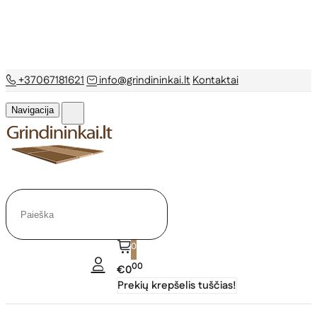
+37067181621
info@grindininkai.lt
Kontaktai
Navigacija
0
00
€0
Prekių krepšelis tuščias!