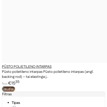
PŪSTO POLIETILENO INTARPAS
Pūsto polietileno intarpas Pūsto polietileno intarpas (angl.
backing rod) – tai elastinga j..
35
€15
Nuo
Daugiau
Filtras
Tipas