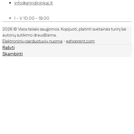
info@grindininkai.lt
I - V 10.00 - 18.00
2026 © Visos teisės saugomos. Kopijuoti, platinti svetainės turinį be
autorių sutikimo draudžiama.
Elektroninių parduotuvių nuoma
-
eshoprent.com
Rašyti
Skambinti