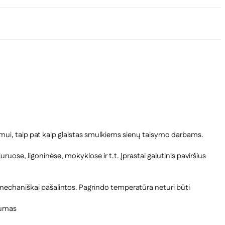
imui, taip pat kaip glaistas smulkiems sienų taisymo darbams.
e, ligoninėse, mokyklose ir t.t. Įprastai galutinis paviršius
būti mechaniškai pašalintos. Pagrindo temperatūra neturi būti
rumas