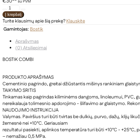
€30
su PVM
Turite klausimų apie šią prekę?
Klauskite
Gamintojas:
Bostik
Aprašymas
(0) Atsiliepimai
BOSTIK COMBI
PRODUKTO APRAŠYMAS
Cementinio pagrindo, greitai džiūstantis mišinys rankiniam glaist
TAIKYMO SRITIS
Tinkamas kaip pagrindas kiliminėms dangoms, linoleumui, PVC, gumo
nereikalauja tolimesnio apdorojimo - šlifavimo ar glaistymo. R
NAUDOJIMO INSTRUKCIJA
Valymas. Paviršius turi būti tvirtas be dulkių, purvo, dažų, klijų li
žemesnė nei +10°C. Geriausiam
rezultatui pasiekti, aplinkos temperatūra turi būti +10°C - +25°C,
– nemažiau 0,5 MPa.