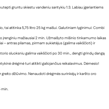
tepti gruntu skiestu vandeniu santykiu 1:3. Labiau įgeriantiems
i atitinka 5,75 litro 25 kg maišui. Galutiniam lyginimui: Combi
mo įrenginiu mažiausiai 2 min. Užmaišyto mišinio tinkamumo laikas
ai – antras pilamas, pirmam sukietėjus (galima vaikščioti) ir
torio sluoksniu galima vaikščioti po 30 min., dengti grindų dangą
ykinė drėgmė turi atitikti galiojančius reikalavimus. Dėmesio!
per greito džiūvimo. Nenaudoti drėgmės surinkėjų ir karšto oro
5 min.