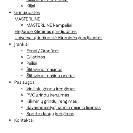
Klijai
Grindjuostės
MASTERLINE
MASTERLINE kampeliai
Elegance
Kiliminės grindjuostės
Universali grindjuostė
Aliuminės grindjuostės
Įrankiai
Fenai / Orapūtės
Giljotinos
Peiliai
Šlifavimo mašinos
Šlifavimo mašinų priedai
Paslaugos
Vinilinių grindų įrengimas
PVC grindų įrengimas
Kiliminių grindų įrengimas
Savaime išsilyginančio mišinio liejimas
Sporto dangų įrengimas
Kontaktai