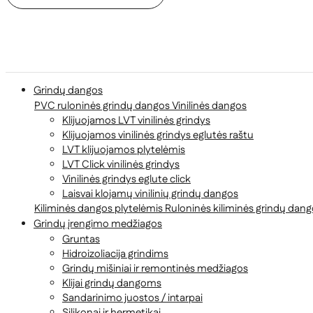
Grindų dangos
PVC ruloninės grindų dangos
Vinilinės dangos
Klijuojamos LVT vinilinės grindys
Klijuojamos vinilinės grindys eglutės raštu
LVT klijuojamos plytelėmis
LVT Click vinilinės grindys
Vinilinės grindys eglute click
Laisvai klojamų vinilinių grindų dangos
Kiliminės dangos plytelėmis
Ruloninės kiliminės grindų dan
Grindų įrengimo medžiagos
Gruntas
Hidroizoliacija grindims
Grindų mišiniai ir remontinės medžiagos
Klijai grindų dangoms
Sandarinimo juostos / intarpai
Silikonai ir hermetikai