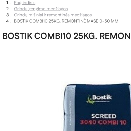
Pagrindinis
Grindų įrengimo medžiagos
Grindų mišiniai ir remontinės medžiagos
BOSTIK COMBI10 25KG. REMONTINĖ MASĖ 0-50 MM.
BOSTIK COMBI10 25KG. REMON