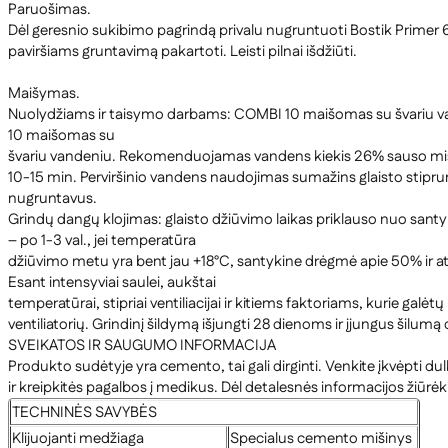
Paruošimas.
Dėl geresnio sukibimo pagrindą privalu nugruntuoti Bostik Primer
paviršiams gruntavimą pakartoti. Leisti pilnai išdžiūti.
Maišymas.
Nuolydžiams ir taisymo darbams: COMBI 10 maišomas su švariu vand
10 maišomas su
švariu vandeniu. Rekomenduojamas vandens kiekis 26% sauso mišinio
10-15 min. Perviršinio vandens naudojimas sumažins glaisto stiprumą
nugruntavus.
Grindų dangų klojimas: glaisto džiūvimo laikas priklauso nuo santy
– po 1-3 val., jei temperatūra
džiūvimo metu yra bent jau +18°C, santykine drėgmė apie 50% ir ati
Esant intensyviai saulei, aukštai
temperatūrai, stipriai ventiliacijai ir kitiems faktoriams, kurie ga
ventiliatorių. Grindinį šildymą išjungti 28 dienoms ir įjungus šilumą d
SVEIKATOS IR SAUGUMO INFORMACIJA
Produkto sudėtyje yra cemento, tai gali dirginti. Venkite įkvėpti du
ir kreipkitės pagalbos į medikus. Dėl detalesnės informacijos žiūr
TECHNINĖS SAVYBĖS
Klijuojanti medžiaga
Specialus cemento mišinys