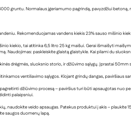
 6000 gruntu. Normalaus įgeriamumo pagrindą, pavyzdžiui betoną, nu
eniu. Rekomenduojamas vandens kiekis 23% sauso mišinio kiekio, ta
 kiekio, tai atitinka 6,5 litro 25 kg maišui. Gerai išmaišyti maišy
. Naudojimas: paskleiskite glaistą glaistykle. Kai pilami du sluoksni
kinės drėgmės, sluoksnio storio, ir džiūvimo sąlygų. Įprastai 50mm s
tinkamos ventiliavimo sąlygos. Klojant grindų dangas, paviršiaus sant
lėtų pagreitinti džiūvimo procesą – paviršius turi būti apsaugotas nuo 
idinti palaipsniui.
lkių, naudokite veido apsaugas. Patekus produktui į akis – plaukite 1
ėkite saugos duomenų lapą.