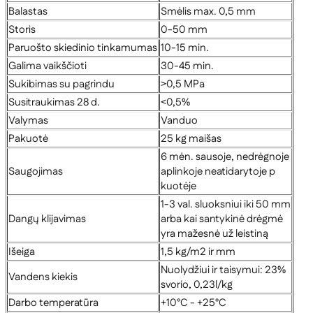
Balastas
Smėlis max. 0,5 mm
Storis
0-50 mm
Paruošto skiedinio tinkamumas
10-15 min.
Galima vaikščioti
30-45 min.
Sukibimas su pagrindu
>0,5 MPa
Susitraukimas 28 d.
<0,5%
Valymas
Vanduo
Pakuotė
25 kg maišas
6 mėn. sausoje, nedrėgnoje
Saugojimas
aplinkoje neatidarytoje p
kuotėje
1-3 val. sluoksniui iki 50 mm
Dangų klijavimas
arba kai santykinė drėgmė
yra mažesnė už leistiną
Išeiga
1,5 kg/m2 ir mm
Nuolydžiui ir taisymui: 23%
Vandens kiekis
svorio, 0,23l/kg
Darbo temperatūra
+10°C - +25°C