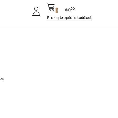
00
€0
0
Prekių krepšelis tuščias!
gos