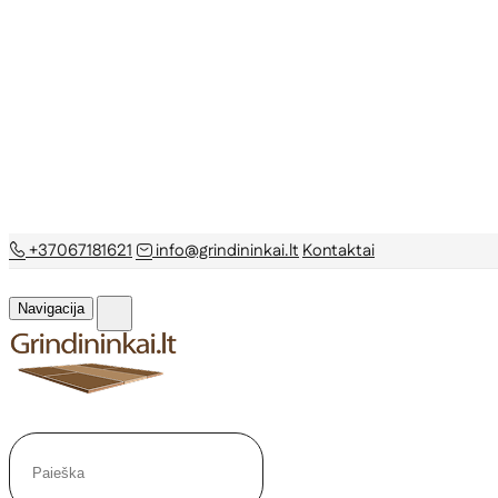
+37067181621
info@grindininkai.lt
Kontaktai
Navigacija