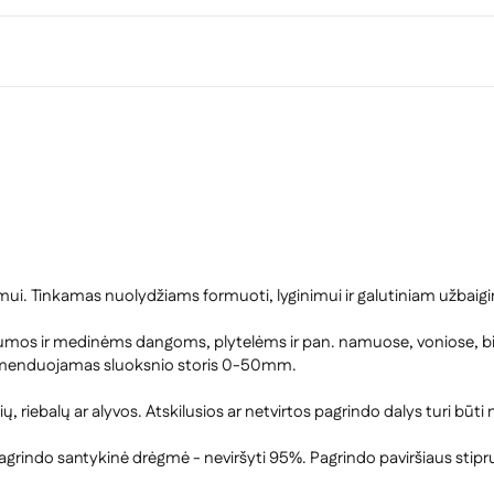
ymui. Tinkamas nuolydžiams formuoti, lyginimui ir galutiniam užbaig
s ir medinėms dangoms, plytelėms ir pan. namuose, voniose, biuruos
ekomenduojamas sluoksnio storis 0-50mm.
kučių, riebalų ar alyvos. Atskilusios ar netvirtos pagrindo dalys turi 
 pagrindo santykinė drėgmė - neviršyti 95%. Pagrindo paviršiaus stip