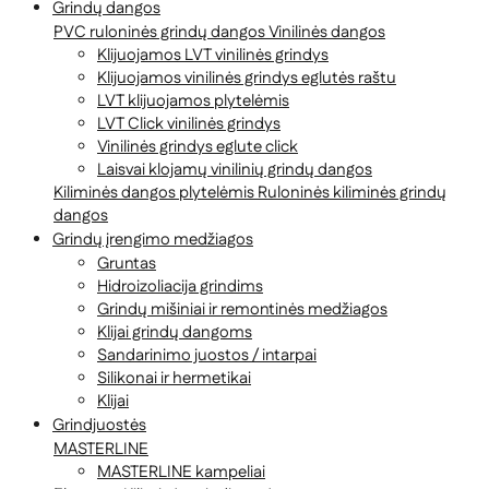
Grindų dangos
PVC ruloninės grindų dangos
Vinilinės dangos
Klijuojamos LVT vinilinės grindys
Klijuojamos vinilinės grindys eglutės raštu
LVT klijuojamos plytelėmis
LVT Click vinilinės grindys
Vinilinės grindys eglute click
Laisvai klojamų vinilinių grindų dangos
Kiliminės dangos plytelėmis
Ruloninės kiliminės grindų
dangos
Grindų įrengimo medžiagos
Gruntas
Hidroizoliacija grindims
Grindų mišiniai ir remontinės medžiagos
Klijai grindų dangoms
Sandarinimo juostos / intarpai
Silikonai ir hermetikai
Klijai
Grindjuostės
MASTERLINE
MASTERLINE kampeliai