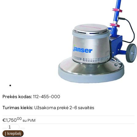
Prekės kodas:
112-455-000
Turimas kiekis:
Užsakoma prekė 2-6 savaitės
00
€1,750
su PVM