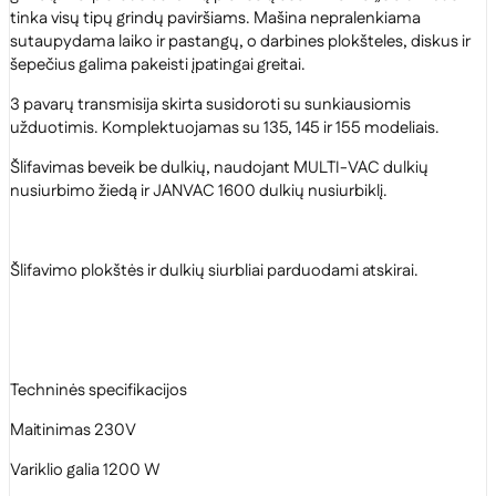
tinka visų tipų grindų paviršiams. Mašina nepralenkiama
sutaupydama laiko ir pastangų, o darbines plokšteles, diskus ir
šepečius galima pakeisti įpatingai greitai.
3 pavarų transmisija skirta susidoroti su sunkiausiomis
užduotimis. Komplektuojamas su 135, 145 ir 155 modeliais.
Šlifavimas beveik be dulkių, naudojant MULTI-VAC dulkių
nusiurbimo žiedą ir JANVAC 1600 dulkių nusiurbiklį.
Šlifavimo plokštės ir dulkių siurbliai parduodami atskirai.
Techninės specifikacijos
Maitinimas 230V
Variklio galia 1200 W