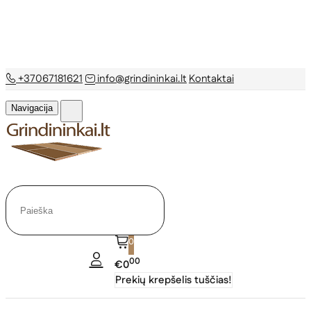
+37067181621
info@grindininkai.lt
Kontaktai
Navigacija
0
00
€0
Prekių krepšelis tuščias!