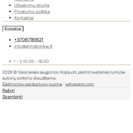
Užsakymų istorija
Privatumo politika
Kontaktai
Kontaktai
+37067181621
info@grindininkai.lt
I - V 10.00 - 18.00
2026 © Visos teisės saugomos. Kopijuoti, platinti svetainės turinį be
autorių sutikimo draudžiama.
Elektroninių parduotuvių nuoma
-
eshoprent.com
Rašyti
Skambinti