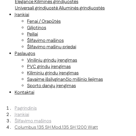
Elegance
Kiliminės grindjuostės
Universali grindjuostė
Aliuminės grindjuostės
Įrankiai
Fenai / Orapūtės
Giljotinos
Peiliai
Šlifavimo mašinos
Šlifavimo mašinų priedai
Paslaugos
Vinilinių grindų įrengimas
PVC grindų įrengimas
Kiliminių grindų įrengimas
Savaime išsilyginančio mišinio liejimas
Sporto dangų įrengimas
Kontaktai
Pagrindinis
Įrankiai
Šlifavimo mašinos
Columbus 135 SH Mod.135 SH 1200 Watt