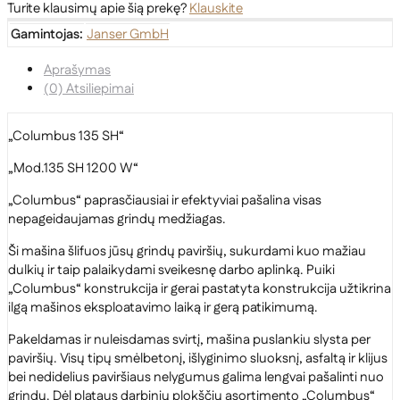
Turite klausimų apie šią prekę?
Klauskite
Gamintojas:
Janser GmbH
Aprašymas
(0) Atsiliepimai
„Columbus 135 SH“
„Mod.135 SH 1200 W“
„Columbus“ paprasčiausiai ir efektyviai pašalina visas
nepageidaujamas grindų medžiagas.
Ši mašina šlifuos jūsų grindų paviršių, sukurdami kuo mažiau
dulkių ir taip palaikydami sveikesnę darbo aplinką. Puiki
„Columbus“ konstrukcija ir gerai pastatyta konstrukcija užtikrina
ilgą mašinos eksploatavimo laiką ir gerą patikimumą.
Pakeldamas ir nuleisdamas svirtį, mašina puslankiu slysta per
paviršių. Visų tipų smėlbetonį, išlyginimo sluoksnį, asfaltą ir klijus
bei nedidelius paviršiaus nelygumus galima lengvai pašalinti nuo
grindų. Dėl plataus darbinių plokščių asortimento „Columbus“