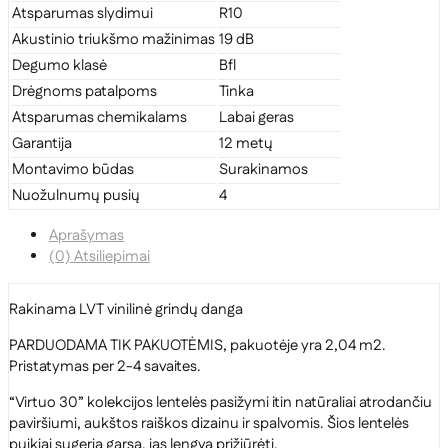
Atsparumas slydimui
R10
Akustinio triukšmo mažinimas
19 dB
Degumo klasė
Bfl
Drėgnoms patalpoms
Tinka
Atsparumas chemikalams
Labai geras
Garantija
12 metų
Montavimo būdas
Surakinamos
Nuožulnumų pusių
4
Aprašymas
(0) Atsiliepimai
Rakinama LVT vinilinė grindų danga
PARDUODAMA TIK PAKUOTĖMIS, pakuotėje yra 2,04 m2.
Pristatymas per 2-4 savaites.
“Virtuo 30” kolekcijos lentelės pasižymi itin natūraliai atrodančiu
paviršiumi, aukštos raiškos dizainu ir spalvomis. Šios lentelės
puikiai sugeria garsą, jas lengva prižiūrėti.