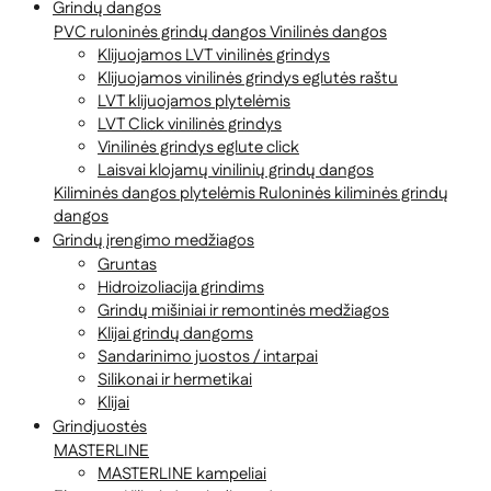
Grindų dangos
PVC ruloninės grindų dangos
Vinilinės dangos
Klijuojamos LVT vinilinės grindys
Klijuojamos vinilinės grindys eglutės raštu
LVT klijuojamos plytelėmis
LVT Click vinilinės grindys
Vinilinės grindys eglute click
Laisvai klojamų vinilinių grindų dangos
Kiliminės dangos plytelėmis
Ruloninės kiliminės grindų
dangos
Grindų įrengimo medžiagos
Gruntas
Hidroizoliacija grindims
Grindų mišiniai ir remontinės medžiagos
Klijai grindų dangoms
Sandarinimo juostos / intarpai
Silikonai ir hermetikai
Klijai
Grindjuostės
MASTERLINE
MASTERLINE kampeliai