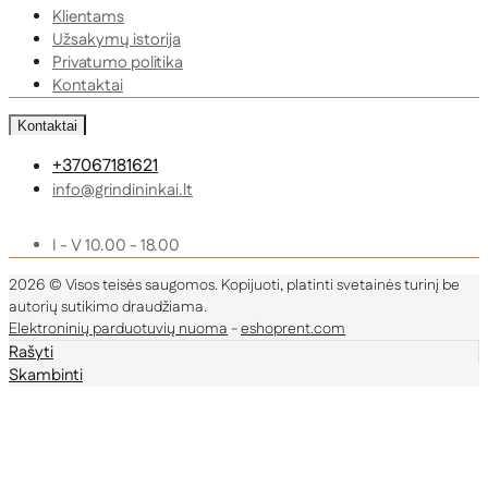
Klientams
Užsakymų istorija
Privatumo politika
Kontaktai
Kontaktai
+37067181621
info@grindininkai.lt
I - V 10.00 - 18.00
2026 © Visos teisės saugomos. Kopijuoti, platinti svetainės turinį be
autorių sutikimo draudžiama.
Elektroninių parduotuvių nuoma
-
eshoprent.com
Rašyti
Skambinti