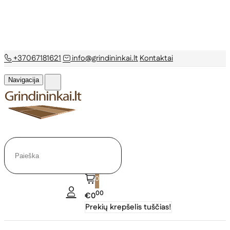
+37067181621
info@grindininkai.lt
Kontaktai
Navigacija
0
00
€0
Prekių krepšelis tuščias!