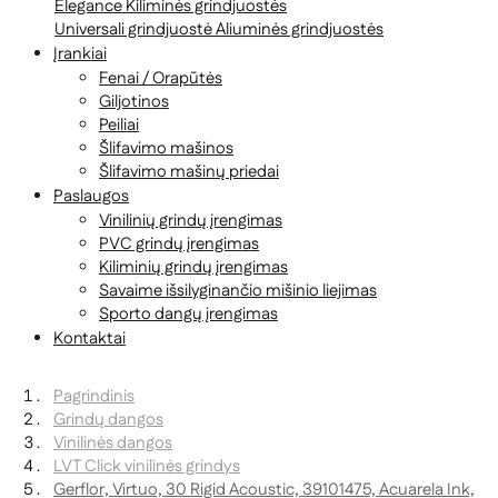
Elegance
Kiliminės grindjuostės
Universali grindjuostė
Aliuminės grindjuostės
Įrankiai
Fenai / Orapūtės
Giljotinos
Peiliai
Šlifavimo mašinos
Šlifavimo mašinų priedai
Paslaugos
Vinilinių grindų įrengimas
PVC grindų įrengimas
Kiliminių grindų įrengimas
Savaime išsilyginančio mišinio liejimas
Sporto dangų įrengimas
Kontaktai
Pagrindinis
Grindų dangos
Vinilinės dangos
LVT Click vinilinės grindys
Gerflor, Virtuo, 30 Rigid Acoustic, 39101475, Acuarela Ink,