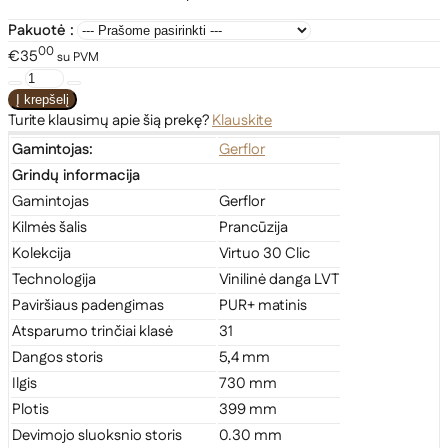
Pakuotė :
00
€35
su PVM
Turite klausimų apie šią prekę?
Klauskite
Gamintojas:
Gerflor
Grindų informacija
Gamintojas
Gerflor
Kilmės šalis
Prancūzija
Kolekcija
Virtuo 30 Clic
Technologija
Vinilinė danga LVT
Paviršiaus padengimas
PUR+ matinis
Atsparumo trinčiai klasė
31
Dangos storis
5,4 mm
Ilgis
730 mm
Plotis
399 mm
Devimojo sluoksnio storis
0.30 mm