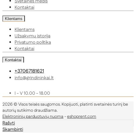
Svetainės medis
Kontaktai
Klientams
Klientams
Užsakymų istorija
Privatumo politika
Kontaktai
Kontaktai
+37067181621
info@grindininkai.lt
I - V 10.00 - 18.00
2026 © Visos teisės saugomos. Kopijuoti, platinti svetainės turinį be
autorių sutikimo draudžiama.
Elektroninių parduotuvių nuoma
-
eshoprent.com
Rašyti
Skambinti