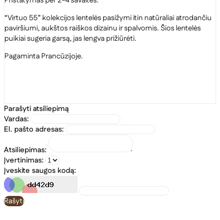
Pristatymas per 2-4 savaites.
“Virtuo 55” kolekcijos lentelės pasižymi itin natūraliai atrodančiu
paviršiumi, aukštos raiškos dizainu ir spalvomis. Šios lentelės
puikiai sugeria garsą, jas lengva prižiūrėti.
Pagaminta Prancūzijoje.
Parašyti atsiliepimą
Vardas:
El. pašto adresas:
Atsiliepimas:
Įvertinimas:
Įveskite saugos kodą:
Rašyti