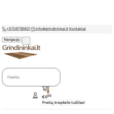
+37067181621
info@grindininkai.lt
Kontaktai
Navigacija
0
00
€0
Prekių krepšelis tuščias!