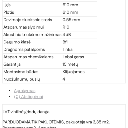
Ilgis
610 mm
Plotis
610 mm
Devimojo sluoksnio storis
0.55 mm
Atsparumas slydimui
R10
Akustinio triukšmo mažinimas
4 dB
Degumo klasė
Bfl
Drėgnoms patalpoms
Tinka
Atsparumas chemikalams
Labai geras
Garantija
15 metų
Montavimo būdas
Klijuojamos
Nuožulnumų pusių
4
Aprašymas
(0) Atsiliepimai
LVT vinilinė grindų danga
PARDUODAMA TIK PAKUOTĖMIS, pakuotėje yra 3,35 m2.