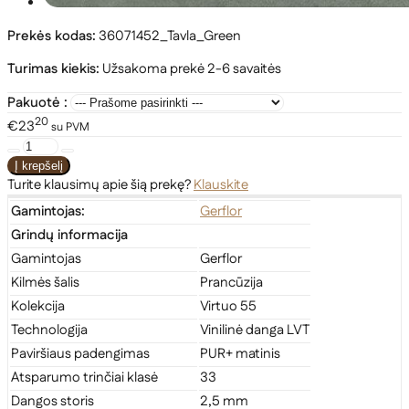
Prekės kodas:
36071452_Tavla_Green
Turimas kiekis:
Užsakoma prekė 2-6 savaitės
Pakuotė :
20
€23
su PVM
Turite klausimų apie šią prekę?
Klauskite
Gamintojas:
Gerflor
Grindų informacija
Gamintojas
Gerflor
Kilmės šalis
Prancūzija
Kolekcija
Virtuo 55
Technologija
Vinilinė danga LVT
Paviršiaus padengimas
PUR+ matinis
Atsparumo trinčiai klasė
33
Dangos storis
2,5 mm