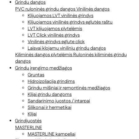
Grindų dangos
PVC ruloninės grindų dangos
Vinilinės dangos
Klijuojamos LVT vinilinės grindys
Klijuojamos vinilinės grindys eglutės raštu
LVT klijuojamos plytelėmis
LVT Click vinilinės grindys
Vinilinės grindys eglute click
Laisvai klojamų vinilinių grindų dangos
Kiliminės dangos plytelėmis
Ruloninės kiliminės grindų
dangos
Grindų įrengimo medžiagos
Gruntas
Hidroizoliacija grindims
Grindų mišiniai ir remontinės medžiagos
Klijai grindų dangoms
Sandarinimo juostos / intarpai
Silikonai ir hermetikai
Klijai
Grindjuostės
MASTERLINE
MASTERLINE kampeliai