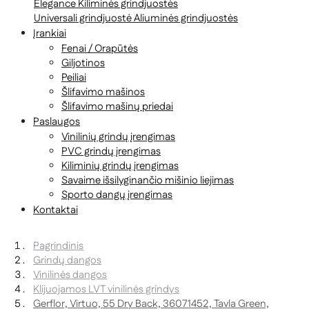
Elegance
Kiliminės grindjuostės
Universali grindjuostė
Aliuminės grindjuostės
Įrankiai
Fenai / Orapūtės
Giljotinos
Peiliai
Šlifavimo mašinos
Šlifavimo mašinų priedai
Paslaugos
Vinilinių grindų įrengimas
PVC grindų įrengimas
Kiliminių grindų įrengimas
Savaime išsilyginančio mišinio liejimas
Sporto dangų įrengimas
Kontaktai
Pagrindinis
Grindų dangos
Vinilinės dangos
Klijuojamos LVT vinilinės grindys
Gerflor, Virtuo, 55 Dry Back, 36071452, Tavla Green,