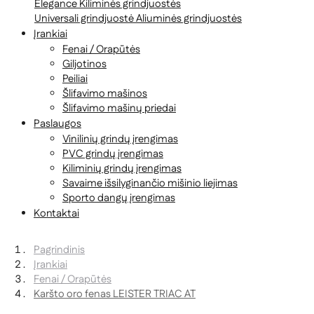
Elegance
Kiliminės grindjuostės
Universali grindjuostė
Aliuminės grindjuostės
Įrankiai
Fenai / Orapūtės
Giljotinos
Peiliai
Šlifavimo mašinos
Šlifavimo mašinų priedai
Paslaugos
Vinilinių grindų įrengimas
PVC grindų įrengimas
Kiliminių grindų įrengimas
Savaime išsilyginančio mišinio liejimas
Sporto dangų įrengimas
Kontaktai
Pagrindinis
Įrankiai
Fenai / Orapūtės
Karšto oro fenas LEISTER TRIAC AT