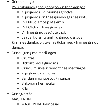
Grindų dangos
PVC ruloninės grindų dangos
Vinilinės dangos
Klijuojamos LVT vinilinės grindys
Klijuojamos vinilinės grindys eglutės raštu
LVT klijuojamos plytelėmis
LVT Click vinilinės grindys
Vinilinės grindys eglute click
Laisvai klojamų vinilinių grindų dangos
Kiliminės dangos plytelėmis
Ruloninės kiliminės grindų
dangos
Grindų įrengimo medžiagos
Gruntas
Hidroizoliacija grindims
Grindų mišiniai ir remontinės medžiagos
Klijai grindų dangoms
Sandarinimo juostos / intarpai
Silikonai ir hermetikai
Klijai
Grindjuostės
MASTERLINE
MASTERLINE kampeliai