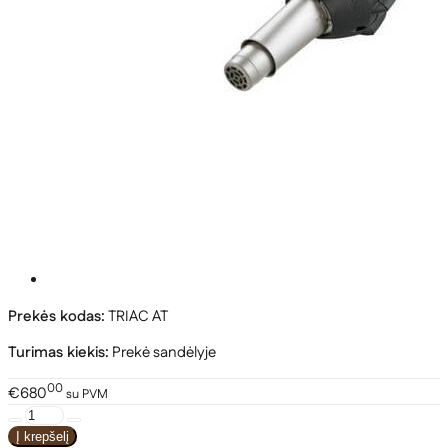
Prekės kodas:
TRIAC AT
Turimas kiekis:
Prekė sandėlyje
00
€680
su PVM