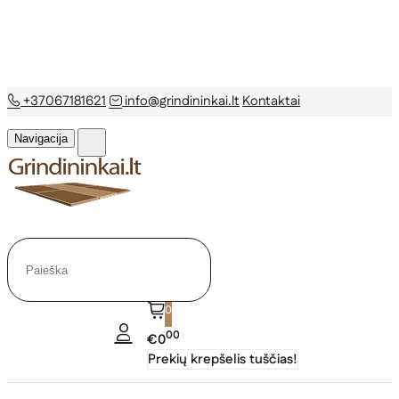
+37067181621
info@grindininkai.lt
Kontaktai
Navigacija
0
00
€0
Prekių krepšelis tuščias!