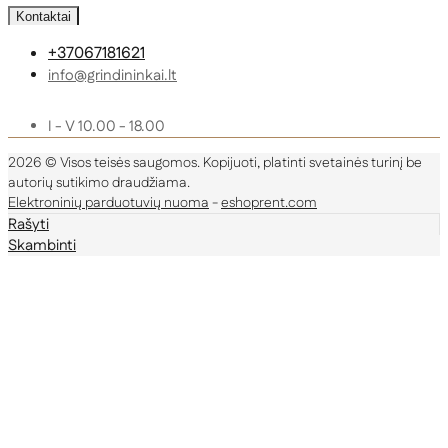
Kontaktai
+37067181621
info@grindininkai.lt
I - V 10.00 - 18.00
2026 © Visos teisės saugomos. Kopijuoti, platinti svetainės turinį be
autorių sutikimo draudžiama.
Elektroninių parduotuvių nuoma
-
eshoprent.com
Rašyti
Skambinti