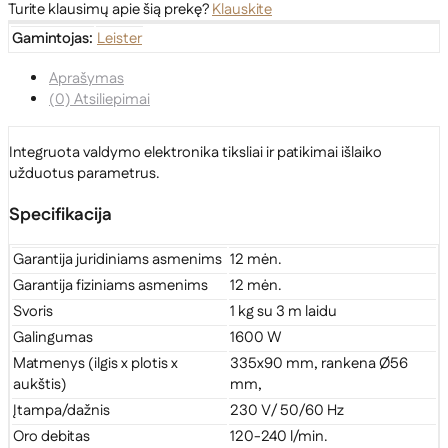
Turite klausimų apie šią prekę?
Klauskite
Gamintojas:
Leister
Aprašymas
(0) Atsiliepimai
Integruota valdymo elektronika tiksliai ir patikimai išlaiko
užduotus parametrus.
Specifikacija
Garantija juridiniams asmenims
12 mėn.
Garantija fiziniams asmenims
12 mėn.
Svoris
1 kg su 3 m laidu
Galingumas
1600 W
Matmenys (ilgis x plotis x
335x90 mm, rankena Ø56
aukštis)
mm,
Įtampa/dažnis
230 V/ 50/60 Hz
Oro debitas
120-240 l/min.